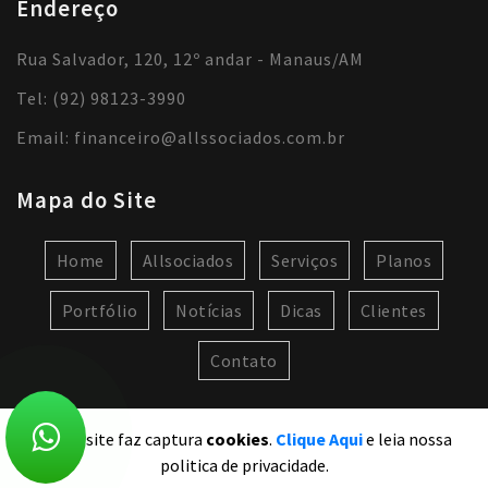
Endereço
Rua Salvador, 120, 12º andar - Manaus/AM
Tel: (92) 98123-3990
Email:
financeiro@allssociados.com.br
Mapa do Site
Home
Allsociados
Serviços
Planos
Portfólio
Notícias
Dicas
Clientes
Contato
Nosso site faz captura
cookies
.
Clique Aqui
e leia nossa
politica de privacidade.
2020 Allssociados