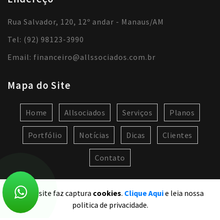
Rua Salvador, 120, 12º andar - Manaus/AM
Tel: (92) 98123-3990
Email:
financeiro@allssociados.com.br
Mapa do Site
Home
Allsociados
Serviços
Planos
Portfólio
Notícias
Dicas
Clientes
Contato
Nosso site faz captura
cookies
.
Clique Aqui
e leia nossa
politica de privacidade.
2020 Allssociados