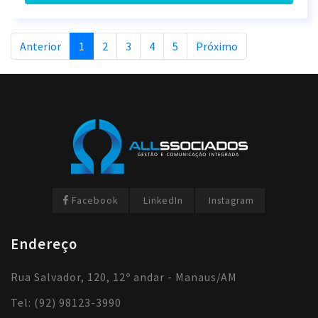
Anterior
1
2
3
4
5
Próximo
Facebook
LinkedIn
Instagram
Endereço
Rua Salvador, 120, 12º andar - Manaus/AM
Tel: (92) 98123-3990